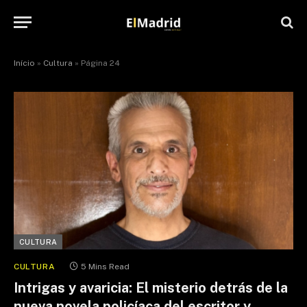
Início
»
Cultura
»
Página 24
CULTURA
CULTURA
5 Mins Read
Intrigas y avaricia: El misterio detrás de la
nueva novela policíaca del escritor y