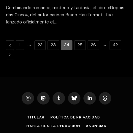
Combinando romance, misterio y fantasía, el libro «Depois
das Cinco», del autor carioca Bruno Haulfermet , fue
lanzado oficialmente el…
Previous
…
…
1
22
23
24
25
26
42
Next
Instagram
Mastodon
Tumblr
Bluesky
LinkedIn
Threads
TITULAR
POLÍTICA DE PRIVACIDAD
HABLA CON LA REDACCIÓN
ANUNCIAR