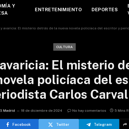
MÍA Y
ENTRETENIMIENTO
DEPORTES
ESA
 y avaricia: El misterio detrás de la nueva novela policíaca del escritor y per
CULTURA
 avaricia: El misterio d
ovela policíaca del es
riodista Carlos Carva
El Madrid
18 de diciembre de 2024
No hay comentarios
5 Mins 
Facebook
Twitter
Telegram