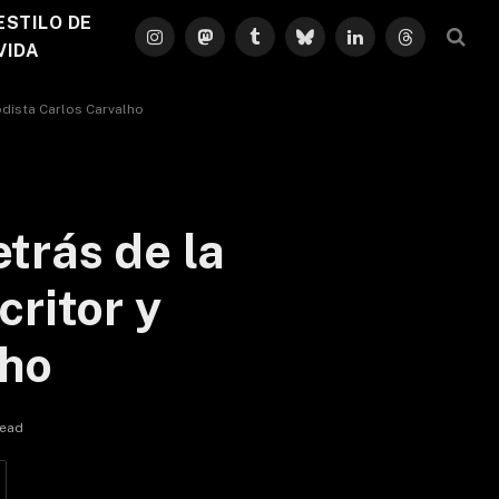
ESTILO DE
Instagram
Mastodon
Tumblr
Bluesky
LinkedIn
Threads
VIDA
iodista Carlos Carvalho
etrás de la
critor y
lho
Read