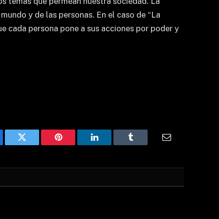
iados temas que permean nuestra sociedad. La
el mundo y de las personas. En el caso de “La
 que cada persona pone a sus acciones por poder y
ebook
Twitter
Pinterest
LinkedIn
Tumblr
Email