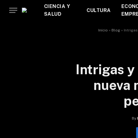
CIENCIA Y
ECONO
CULTURA
SALUD
EMPR
Início
»
Blog
»
Intrigas
Intrigas y
nueva n
pe
By