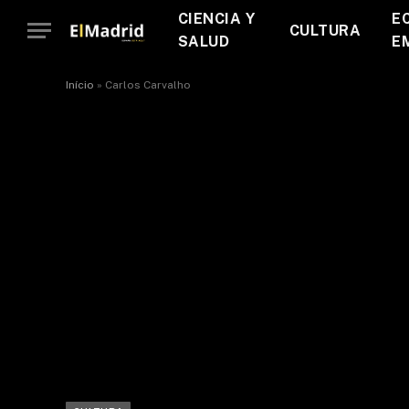
CIENCIA Y
E
CULTURA
SALUD
E
Início
»
Carlos Carvalho