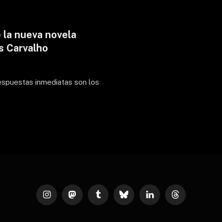
e la nueva novela
os Carvalho
 respuestas inmediatas son los
Instagram
Mastodon
Tumblr
Bluesky
LinkedIn
Threads