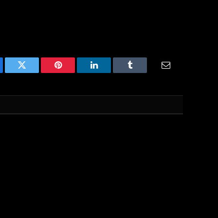
ebook
Twitter
Pinterest
LinkedIn
Tumblr
Email