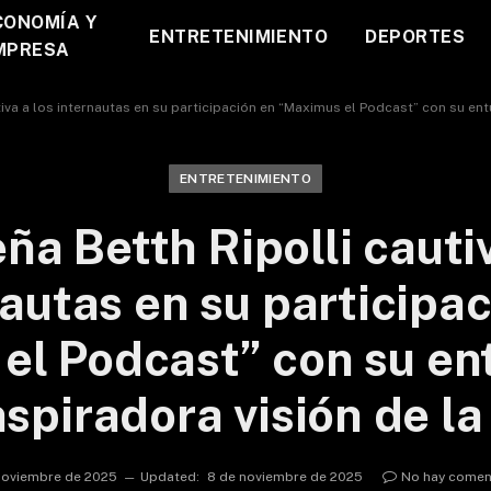
CONOMÍA Y
ENTRETENIMIENTO
DEPORTES
MPRESA
tiva a los internautas en su participación en “Maximus el Podcast” con su ent
ENTRETENIMIENTO
eña Betth Ripolli cautiv
autas en su participa
el Podcast” con su en
nspiradora visión de la
noviembre de 2025
Updated:
8 de noviembre de 2025
No hay comen