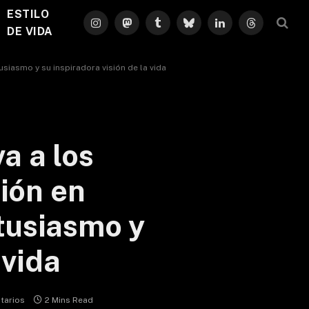
ESTILO
Instagram
Mastodon
Tumblr
Bluesky
LinkedIn
Threads
DE VIDA
usiasmo y su inspiradora visión de la vida
a a los
ción en
tusiasmo y
 vida
tarios
2 Mins Read