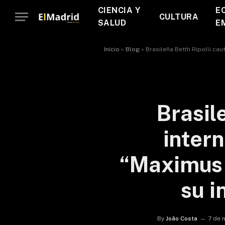
CIENCIA Y
E
CULTURA
SALUD
E
Início
»
Blog
»
Brasileña Betth Ripolli cau
Brasil
intern
“Maximus 
su i
By
João Costa
7 de 