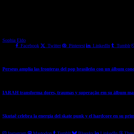
Con muchos proyectos en marcha, Sophia tiene grandes noticias en c
merece ser visto, ya que transmite la contagiosa energía y amor de Sop
Sophia Eldo
Share.
Facebook
Twitter
Pinterest
LinkedIn
Tumblr
Artículos Relacionados
Perseus amplía las fronteras del pop brasileño con un álbum con
28 de julio de 2026
IARAH transforma dores, traumas y superação em su álbum mais
23 de julio de 2026
Skutaê celebra la energía del skate punk y el hardcore en su pri
18 de julio de 2026
Instagram
Mastodon
Tumblr
Bluesky
LinkedIn
Thre