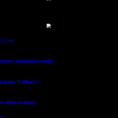
Sophia Eldo
amino y promete seguir ganándose corazones con sus producciones. El 
hia, que transforma cualquier distancia en una conexión real entre país
Sophia Eldo
Email
ceptual y canciones en español
 íntimo, “Estilhaços”
mer álbum en directo
ads