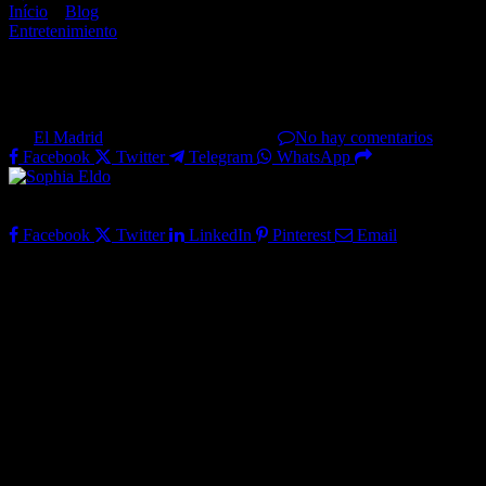
Início
»
Blog
»
Lanzamiento del vídeo musical y la canción “I’m a L
Entretenimiento
Lanzamiento del vídeo musical 
By
El Madrid
12 de noviembre de 2024
No hay comentarios
2 Mi
Facebook
Twitter
Telegram
WhatsApp
Sophia Eldo
Share
Facebook
Twitter
LinkedIn
Pinterest
Email
Ayer, Sophia Eldo, la artista brasileña de 9 años, lanzó su primera c
cautivadora y una pasión genuina por Corea del Sur, Sophia se ha conve
viaje de sueños cumplidos y experiencias inolvidables, incluido el
En “I’m a Lucky Girl”, Sophia expresa todo el cariño que siente por e
es una celebración de todo lo que vivió en Corea, y representa el dese
una “embajadora informal” de Corea en Brasil, que une dos culturas y