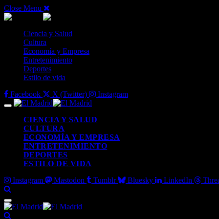
Close Menu
Ciencia y Salud
Cultura
Economía y Empresa
Entretenimiento
Deportes
Estilo de vida
Facebook
X (Twitter)
Instagram
CIENCIA Y SALUD
CULTURA
ECONOMÍA Y EMPRESA
ENTRETENIMIENTO
DEPORTES
ESTILO DE VIDA
Instagram
Mastodon
Tumblr
Bluesky
LinkedIn
Thre