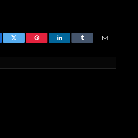
ebook
Twitter
Pinterest
LinkedIn
Tumblr
Email