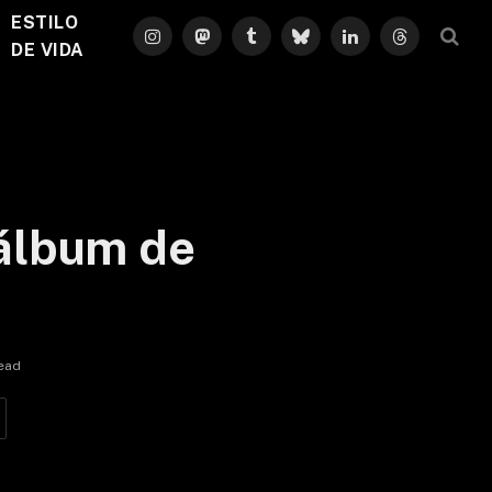
ESTILO
Instagram
Mastodon
Tumblr
Bluesky
LinkedIn
Threads
DE VIDA
 álbum de
ead