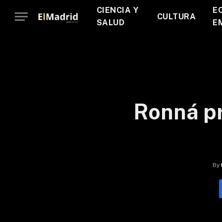
CIENCIA Y
E
CULTURA
SALUD
E
Ronná pr
By