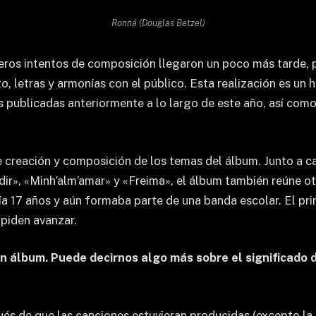
Ronná (Douglas Betzel)
imeros intentos de composición llegaron un poco más tarde
, letras y armonías con el público. Esta realización es un h
s publicadas anteriormente a lo largo de este año, así com
de creación y composición de los temas del álbum. Junto a 
r», «Minh’alm’amar» y «Freima», el álbum también reúne otr
ía 17 años y aún formaba parte de una banda escolar. El pr
mpiden avanzar.
n álbum. Puede decirnos algo más sobre el significado d
s de que las canciones estuvieran producidas (excepto la 