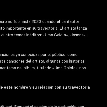
, pero no fue hasta 2023 cuando
el
cantautor
ito importante en su trayectoria. El artista lanza
o cuatro temas inéditos: «Uma Gaiola», «Insone»,
canciones ya conocidas por el público, como
as canciones del artista, algunas con historias
imer tema del álbum, titulado «Uma Gaiola», nos
e este nombre y su relación con su trayectoria
última). Empecé el camino de la grabación con