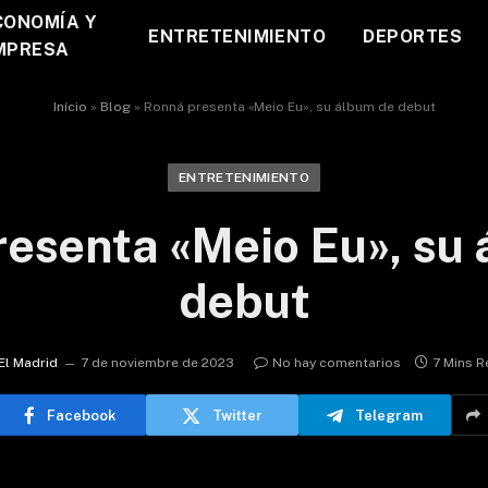
CONOMÍA Y
ENTRETENIMIENTO
DEPORTES
MPRESA
Início
»
Blog
»
Ronná presenta «Meio Eu», su álbum de debut
ENTRETENIMIENTO
esenta «Meio Eu», su
debut
El Madrid
7 de noviembre de 2023
No hay comentarios
7 Mins R
Facebook
Twitter
Telegram