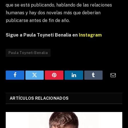
que se está publicando, hablando de las relaciones
humanas y hay dos novelas más que deberían
publicarse antes de fin de año.
Sigue
a Paula Toyneti Benalia en
Instagram
Paula Toyneti Benalia
Facebook
Twitter
Pinterest
LinkedIn
Tumblr
Email
ARTÍCULOS RELACIONADOS