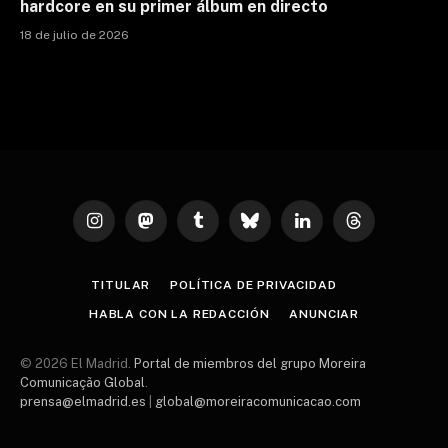
hardcore en su primer álbum en directo
18 de julio de 2026
Instagram
Mastodon
Tumblr
Bluesky
LinkedIn
Threads
TITULAR
POLÍTICA DE PRIVACIDAD
HABLA CON LA REDACCIÓN
ANUNCIAR
© 2026 El Madrid.
Portal de miembros del grupo Moreira
Comunicação Global
.
prensa@elmadrid.es
|
global@moreiracomunicacao.com