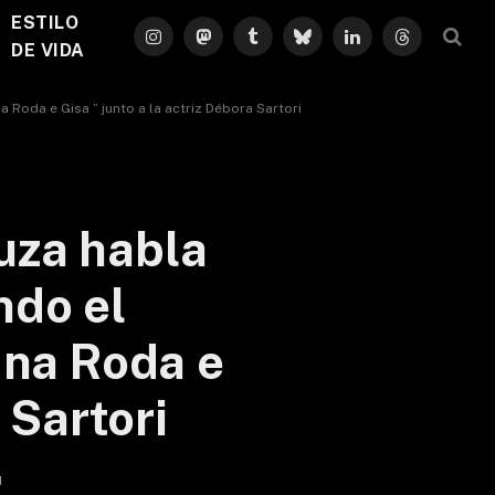
ESTILO
Instagram
Mastodon
Tumblr
Bluesky
LinkedIn
Threads
DE VIDA
Roda e Gisa ” junto a la actriz Débora Sartori
uza habla
ndo el
 na Roda e
 Sartori
d