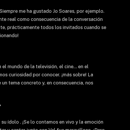
 Siempre me ha gustado Jo Soares, por ejemplo.
gente real como consecuencia de la conversación
ante, prácticamente todos los invitados cuando se
cionando!
el mundo de la televisión, el cine… en el
s curiosidad por conocer. ¡más sobre! La
 un tema concreto y, en consecuencia, nos
?
 su ídolo . ¡Se lo contamos en vivo y la emoción
tar y cantar junto con Val fue maravilloso. ¡Pero