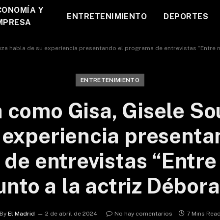
CONOMÍA Y
ENTRETENIMIENTO
DEPORTES
MPRESA
a habla de su experiencia presentando el programa de entrevistas “Entre na 
ENTRETENIMIENTO
 como Gisa, Gisele So
 experiencia presenta
de entrevistas “Entre
junto a la actriz Débora
By
El Madrid
2 de abril de 2024
No hay comentarios
7 Mins Rea