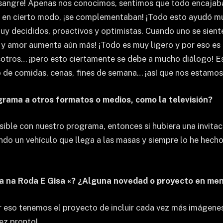
angre! Apenas nos conocimos, sentimos que todo encajaba
ue, en cierto modo, ¡se complementaban! ¡Todo esto ayudó 
y decididos, proactivos y optimistas. Cuando uno se siente
n y amor aumenta aún más! ¡Todo es muy ligero y por eso es f
sotros… ¡pero esto ciertamente se debe a mucho diálogo! Es
do de comidas, cenas, fines de semana… ¡así que nos estamo
grama a otros formatos o medios, como la televisión?
sible con nuestro programa, entonces si hubiera una invitac
do un vehículo que llega a las masas y siempre lo he hecho
tra na Roda E Gisa «? ¿Alguna novedad o proyecto en me
 eso tenemos el proyecto de incluir cada vez más imágenes, a
vez pronto!