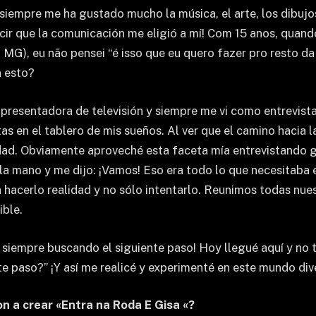
iempre me ha gustado mucho la música, el arte, los dibujos 
cir que la comunicación me eligió a mí! Com 15 anos, quan
MG), eu não pensei “é isso que eu quero fazer pro resto da 
n esto?
r presentadora de televisión y siempre me vi como entrevis
s en el tablero de mis sueños. Al ver que el camino hacia la
ad. Obviamente aproveché esta faceta mía entrevistando gen
a mano y me dijo: ¡Vamos! Eso era todo lo que necesitaba 
a hacerlo realidad y no sólo intentarlo. Reunimos todas nue
ble.
siempre buscando el siguiente paso! Hoy llegué aquí y no 
ente paso?” ¡Y así me realicé y experimenté en este mundo d
on a crear «Entra na Roda E Gisa «?