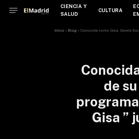
CIENCIA Y
E
CULTURA
SALUD
E
Início
»
Blog
»
Conocida como Gisa, Gisele Souz
Conocida
de su
programa 
Gisa ” 