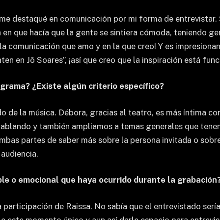
o me destaqué en comunicación por mi forma de entrevistar.
ma en que hacía que la gente se sintiera cómoda, teniendo 
 y la comunicación que amo y en la que creo! Y es impresion
ten en Jô Soares”, ¡así que creo que la inspiración está fun
grama? ¿Existe algún criterio específico?
 de la música. Débora, gracias al teatro, es más íntima con 
blando y también ampliamos a temas generales que tenemo
mbas partes de saber más sobre la persona invitada o sobre
 audiencia.
le o emocional que haya ocurrido durante la grabación
a participación de Raissa. No sabía que el entrevistado sería
le este momento único y aun así darle espacio para entrevis