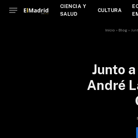
CIENCIA Y
E
CULTURA
SALUD
E
Início
»
Blog
»
Jun
Junto 
André L