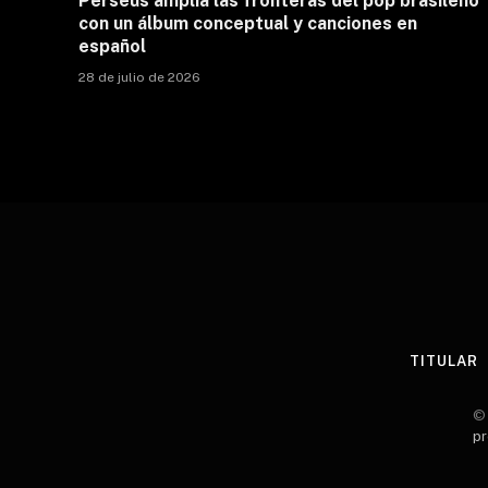
Perseus amplía las fronteras del pop brasileño
con un álbum conceptual y canciones en
español
28 de julio de 2026
TITULAR
© 
pr