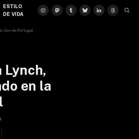
ESTILO
Instagram
Mastodon
Tumblr
Bluesky
LinkedIn
Threads
DE VIDA
ic Con de Portugal
 Lynch,
do en la
l
d