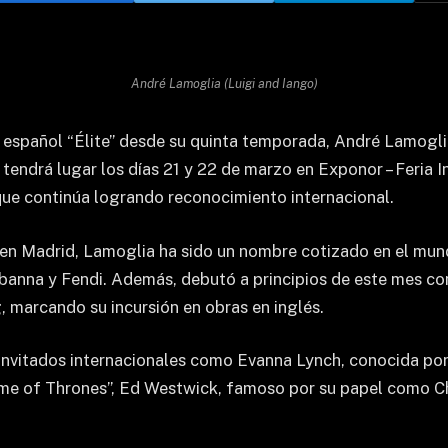
André Lamoglia (Luigi and Iango)
o español “Élite” desde su quinta temporada, André Lamogli
endrá lugar los días 21 y 22 de marzo en Exponor – Feria I
que continúa logrando reconocimiento internacional.
 en Madrid, Lamoglia ha sido un nombre cotizado en el mun
nna y Fendi. Además, debutó a principios de este mes con 
 marcando su incursión en obras en inglés.
 invitados internacionales como Evanna Lynch, conocida por
ame of Thrones”, Ed Westwick, famoso por su papel como Chu