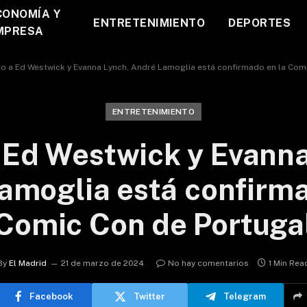
CONOMÍA Y
ENTRETENIMIENTO
DEPORTES
MPRESA
to a Ed Westwick y Evanna Lynch, André Lamoglia está confirmado en la Com
ENTRETENIMIENTO
a Ed Westwick y Evanna
amoglia está confirma
Comic Con de Portuga
By
El Madrid
21 de marzo de 2024
No hay comentarios
1 Min Rea
Facebook
Twitter
Telegram