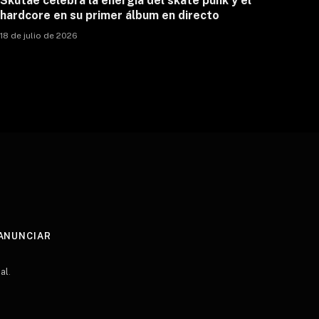
Skutaê celebra la energía del skate punk y el
hardcore en su primer álbum en directo
18 de julio de 2026
ANUNCIAR
al
.