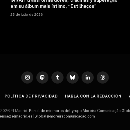
IARAH transforma dores, traumas y superação
em su álbum mais íntimo, “Estilhaços”
23 de julio de 2026
Instagram
Mastodon
Tumblr
Bluesky
LinkedIn
Threads
POLÍTICA DE PRIVACIDAD
HABLA CON LA REDACCIÓN
2026 El Madrid.
Portal de miembros del grupo Moreira Comunicação Glob
ensa@elmadrid.es
|
global@moreiracomunicacao.com