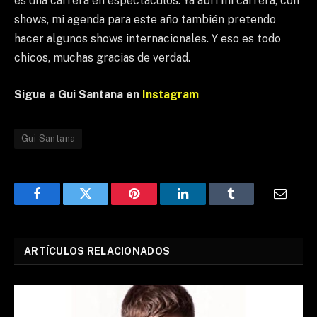
es una carrera en espectáculos. Ya abrí mi carrera, con
shows, mi agenda para este año también pretendo
hacer algunos shows internacionales. Y eso es todo
chicos, muchas gracias de verdad.
Sigue a Gui Santana en
Instagram
Gui Santana
Facebook
Twitter
Pinterest
LinkedIn
Tumblr
Email
ARTÍCULOS RELACIONADOS