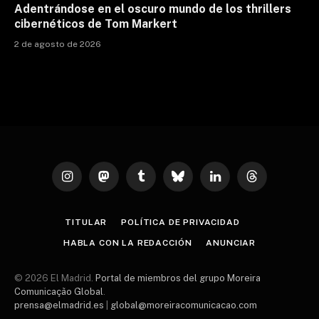
Adentrándose en el oscuro mundo de los thrillers
cibernéticos de Tom Markert
2 de agosto de 2026
Instagram
Mastodon
Tumblr
Bluesky
LinkedIn
Threads
TITULAR
POLÍTICA DE PRIVACIDAD
HABLA CON LA REDACCIÓN
ANUNCIAR
© 2026 El Madrid.
Portal de miembros del grupo Moreira
Comunicação Global
.
prensa@elmadrid.es
|
global@moreiracomunicacao.com