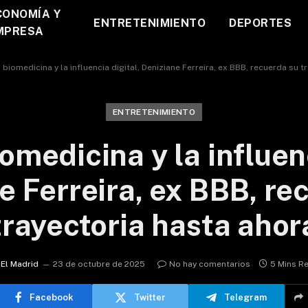
CONOMÍA Y
ENTRETENIMIENTO
DEPORTES
MPRESA
a biomedicina y la influencia digital, Deniziane Ferreira, ex BBB, recuerda su 
ENTRETENIMIENTO
iomedicina y la influenc
e Ferreira, ex BBB, re
trayectoria hasta ahor
El Madrid
23 de octubre de 2025
No hay comentarios
5 Mins R
Facebook
Twitter
Telegram