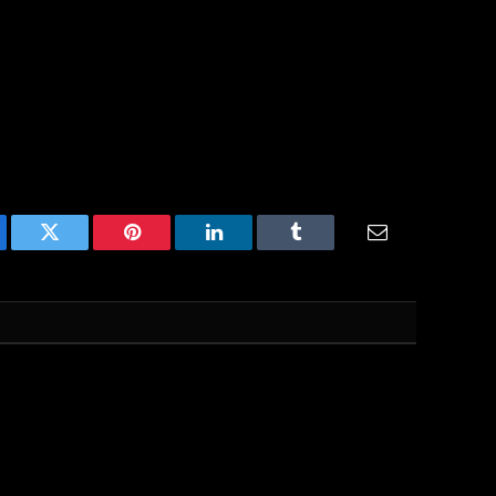
ebook
Twitter
Pinterest
LinkedIn
Tumblr
Email