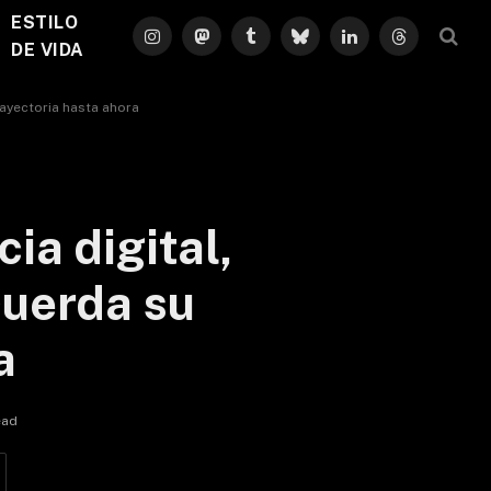
ESTILO
Instagram
Mastodon
Tumblr
Bluesky
LinkedIn
Threads
DE VIDA
trayectoria hasta ahora
ia digital,
cuerda su
a
ead