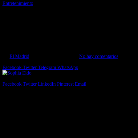
Entretenimiento
Sophia Eldo se prepara para
un proyecto innovador
inspirado en el K-pop
By
El Madrid
18 de septiembre de 2024
No hay comentarios
2 Mins
Read
Facebook
Twitter
Telegram
WhatsApp
Share
Facebook
Twitter
LinkedIn
Pinterest
Email
Tras bastidores del panorama artístico, Sophia Eldo ha destacado por
su dedicación y compromiso para mejorar sus habilidades. La
cantante e influencer se embarcó en un régimen intensivo de clases
de canto, baile, teatro y actuación, todo con el objetivo de dar vida a
un nuevo proyecto que promete ser innovador y romper barreras en
la industria musical.
Fuentes cercanas revelan que Sophia se ha inspirado en el universo