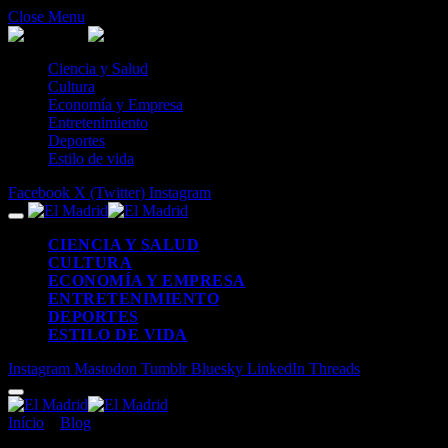
Close Menu
Ciencia y Salud
Cultura
Economía y Empresa
Entretenimiento
Deportes
Estilo de vida
Facebook
X (Twitter)
Instagram
CIENCIA Y SALUD
CULTURA
ECONOMÍA Y EMPRESA
ENTRETENIMIENTO
DEPORTES
ESTILO DE VIDA
Instagram
Mastodon
Tumblr
Bluesky
LinkedIn
Threads
Início
»
Blog
»
Sophia Eldo se prepara para un proyecto innovador
inspirado en el K-pop