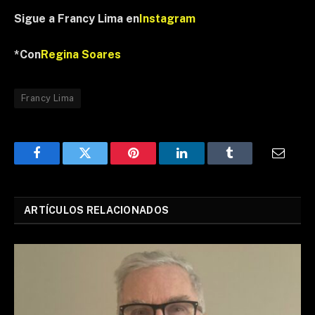
Sigue a Francy Lima en
Instagram
*Con
Regina Soares
Francy Lima
Facebook
Twitter
Pinterest
LinkedIn
Tumblr
Email
ARTÍCULOS RELACIONADOS