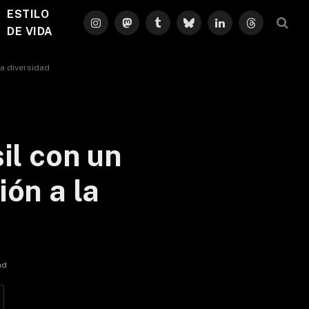
ESTILO
Instagram
Mastodon
Tumblr
Bluesky
LinkedIn
Threads
DE VIDA
la diversidad
il con un
ión a la
ad