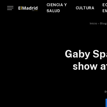
CIENCIA Y
E
CULTURA
SALUD
E
Início
»
Blog
Gaby Spa
show at
B