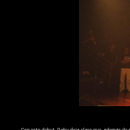
Con este debut, Gaby deja claro que, además de se