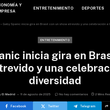
CONOMÍA Y
ENTRETENIMIENTO
DEPORTES
MPRESA
»
Gaby Spanic inicia gira en Brasil con un show atrevido y una celebración a 
ENTRETENIMIENTO
nic inicia gira en Bras
revido y una celebrac
diversidad
y
El Madrid
11 de agosto de 2025
No hay comentarios
2 Mins Re
Facebook
Twitter
Telegram