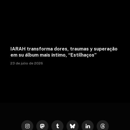
IARAH transforma dores, traumas y superação
em su álbum mais íntimo, “Estilhaços”
23 de julio de 2026
Instagram
Mastodon
Tumblr
Bluesky
LinkedIn
Threads