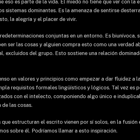
 eso es parte de la vida. El miedo no tiene que ver con la e
s sistemas dominantes. Es la amenaza de sentirse desterrado
o, la alegría y el placer de vivir.
predeterminaciones conjuntas en un entorno. Es biunívoca, s
eben ser las cosas y alguien compra esto como una verdad
al, excluidos del grupo. Esto sostiene una relación dominad
enso en valores y principios como empezar a dar fluidez a la
pla requisitos formales lingüísticos y lógicos. Tal vez es po
zados con el intelecto, componiendo algo único e induplicabl
 de las cosas.
 que estructuran el escrito vienen por sí solos, en la fusión 
s sobre él. Podríamos llamar a esto inspiración.