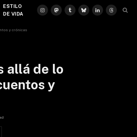
ESTILO
Instagram
Mastodon
Tumblr
Bluesky
LinkedIn
Threads
DE VIDA
entos y crónicas
 allá de lo
cuentos y
ad