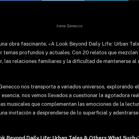
Irene Genecco
una obra fascinante, «A Look Beyond Daily Life: Urban Tale
temas profundos y actuales. Con 20 relatos que mezclan cue
r, las relaciones familiares y la dificultad de mantenerse a
e Genecco nos transporta a variados universos, explorando e
 esencia, nos vemos llevados a cuestionar la agotadora re
tas musicales que complementan las emociones de la lectura
na invitación a desprenderse de lo superficial y adentrarse
Look Beyond Daily Life: Urban Tales & Others What Such