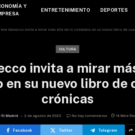
CONOMÍA Y
ENTRETENIMIENTO
DEPORTES
MPRESA
Irene Genecco invita a mirar más allá de lo cotidiano en su nuevo libro de cu
CULTURA
cco invita a mirar más
o en su nuevo libro de 
crónicas
y
El Madrid
2 de agosto de 2023
No hay comentarios
14 Mins Re
Facebook
Twitter
Telegram