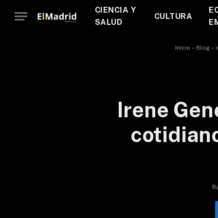
CIENCIA Y
E
CULTURA
SALUD
E
Início
»
Blog
»
Irene Gene
cotidian
B