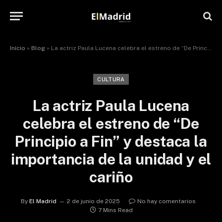
Início
»
Blog
»
La actriz Paula Lucena celebra el estreno de “De Principio a Fin” y destaca la importancia de la unidad y el cariño
CULTURA
La actriz Paula Lucena
celebra el estreno de “De
Principio a Fin” y destaca la
importancia de la unidad y el
cariño
By
El Madrid
2 de junio de 2025
No hay comentarios
7 Mins Read