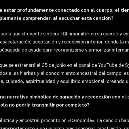
ce estar profundamente conectado con el cuerpo, el tiem
implemente comprender, al escuchar esta canción?
uería que el oyente sintiera «Chamomile» en su cuerpo y em
esaceleración, aceptación y reconexión interior, donde la 
la búsqueda de ayuda para reorganizarse y armonizar interna
que se estrenará el 25 de junio en el canal de YouTube de Sy
ados a las hierbas y al conocimiento ancestral del campo, es
, cuidado, espiritualidad y equilibrio emocional, creando un
una narrativa simbólica de sanación y reconexión con el
sola no podría transmitir por completo?
alística y ancestral presente en «Camomila». La canción ha
transportar esto a un universo más sensorial, mostrando los 