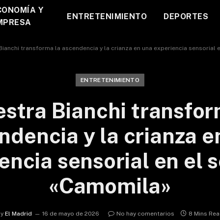
CONOMÍA Y
ENTRETENIMIENTO
DEPORTES
MPRESA
Bianchi transforma la ascendencia y la crianza en una experiencia sensorial 
ENTRETENIMIENTO
estra Bianchi transfor
ndencia y la crianza e
encia sensorial en el s
«Camomila»
y
El Madrid
16 de mayo de 2026
No hay comentarios
8 Mins Re