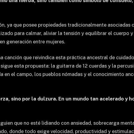
omo una hierba, sino también como símbolo de consuelo,
ión, ya que posee propiedades tradicionalmente asociadas co
zado para calmar, aliviar la tensión y equilibrar el cuerpo 
en generación entre mujeres.
 canción que reivindica esta práctica ancestral de cuidado 
sigue esta propuesta: la guitarra de 12 cuerdas y la percus
ida en el campo, los pueblos nómadas y el conocimiento ance
rza, sino por la dulzura. En un mundo tan acelerado y h
 alguien que no esté lidiando con ansiedad, sobrecarga men
do, donde todo exige velocidad, productividad y estimulac