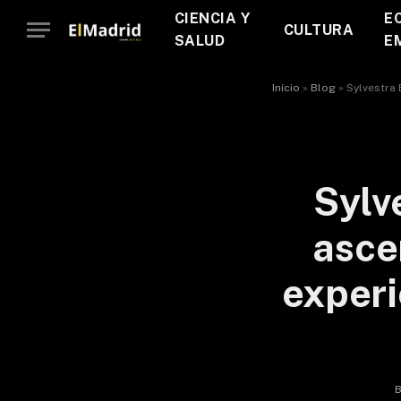
CIENCIA Y
E
CULTURA
SALUD
E
Início
»
Blog
»
Sylvestra 
Sylv
asce
experi
B