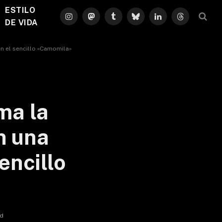
ESTILO
Instagram
Mastodon
Tumblr
Bluesky
LinkedIn
Threads
DE VIDA
en el sencillo «Camomila»
ma la
n una
encillo
ad