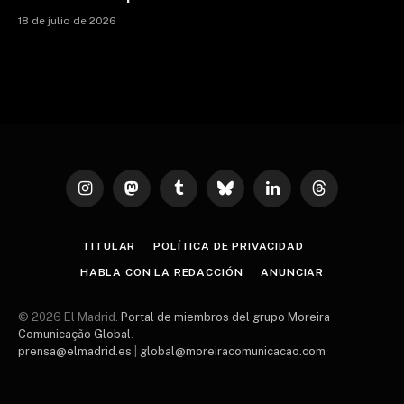
18 de julio de 2026
Instagram
Mastodon
Tumblr
Bluesky
LinkedIn
Threads
TITULAR
POLÍTICA DE PRIVACIDAD
HABLA CON LA REDACCIÓN
ANUNCIAR
© 2026 El Madrid.
Portal de miembros del grupo Moreira
Comunicação Global
.
prensa@elmadrid.es
|
global@moreiracomunicacao.com