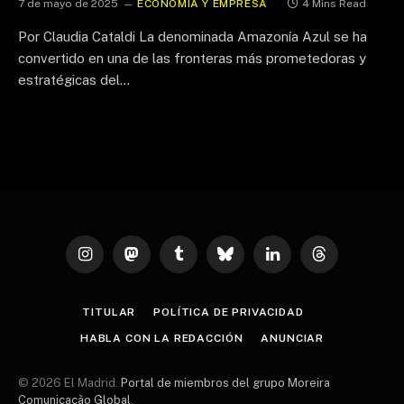
7 de mayo de 2025
ECONOMÍA Y EMPRESA
4 Mins Read
Por Claudia Cataldi La denominada Amazonía Azul se ha
convertido en una de las fronteras más prometedoras y
estratégicas del…
Instagram
Mastodon
Tumblr
Bluesky
LinkedIn
Threads
TITULAR
POLÍTICA DE PRIVACIDAD
HABLA CON LA REDACCIÓN
ANUNCIAR
© 2026 El Madrid.
Portal de miembros del grupo Moreira
Comunicação Global
.