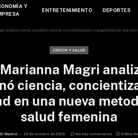
CONOMÍA Y
ENTRETENIMIENTO
DEPORTES
MPRESA
agri analiza cómo combinó ciencia, concientización y longevidad en una nu
CIENCIA Y SALUD
 Marianna Magri anal
ó ciencia, concientiz
ad en una nueva metod
salud femenina
El Madrid
23 de octubre de 2025
No hay comentarios
9 Mins R