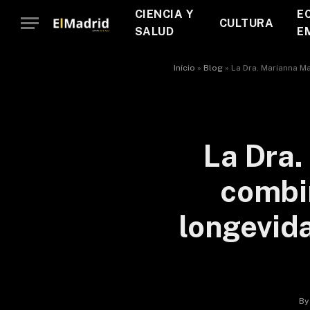
CIENCIA Y
E
CULTURA
SALUD
E
Início
»
Blog
»
La Dra. Marianna M
La Dra.
combin
longevid
By