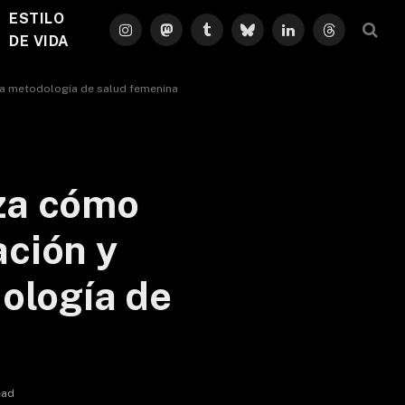
ESTILO
Instagram
Mastodon
Tumblr
Bluesky
LinkedIn
Threads
DE VIDA
eva metodología de salud femenina
iza cómo
ación y
ología de
ead