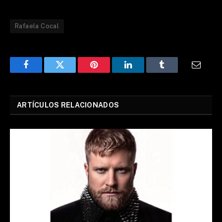
Rafaela Cocal
Facebook
Twitter
Pinterest
LinkedIn
Tumblr
Email
ARTÍCULOS RELACIONADOS