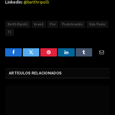
Linkedin:
@betthripolli
Betth Ripolli
brasil
Pini
Podsticando
São Paulo
TJ
Facebook
Twitter
Pinterest
LinkedIn
Tumblr
Email
ARTÍCULOS RELACIONADOS