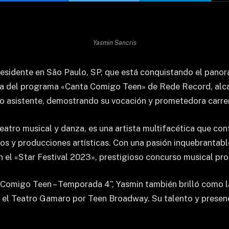
Yasmin Sancris
residente en São Paulo, SP, que está conquistando el panora
 del programa «Canta Comigo Teen» de Rede Record, alcanz
ico asistente, demostrando su vocación y prometedora carre
 teatro musical y danza, es una artista multifacética que co
tos y producciones artísticas. Con una pasión inquebrantabl
a en el «Star Festival 2023», prestigioso concurso musical 
Comigo Teen – Temporada 4”, Yasmin también brilló como la
 el Teatro Gamaro por Teen Broadway. Su talento y presenc