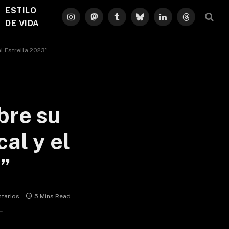
ESTILO
Instagram
Mastodon
Tumblr
Bluesky
LinkedIn
Threads
DE VIDA
l Estrella 2023”
bre su
cal y el
3”
tarios
5 Mins Read