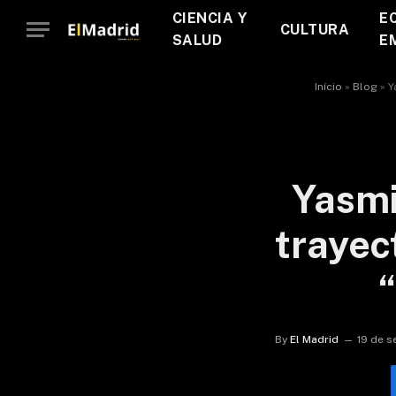
CIENCIA Y
E
CULTURA
SALUD
E
Início
»
Blog
»
Y
Yasmi
trayect
“
By
El Madrid
19 de s