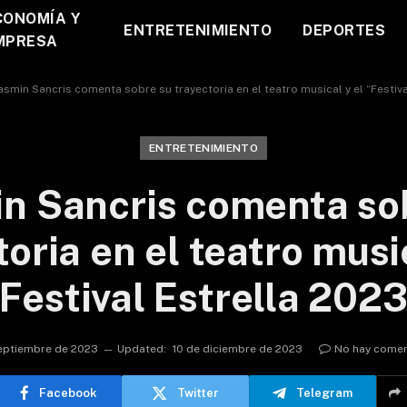
CONOMÍA Y
ENTRETENIMIENTO
DEPORTES
MPRESA
asmin Sancris comenta sobre su trayectoria en el teatro musical y el “Festiva
ENTRETENIMIENTO
n Sancris comenta so
oria en el teatro musi
Festival Estrella 202
eptiembre de 2023
Updated:
10 de diciembre de 2023
No hay comen
Facebook
Twitter
Telegram