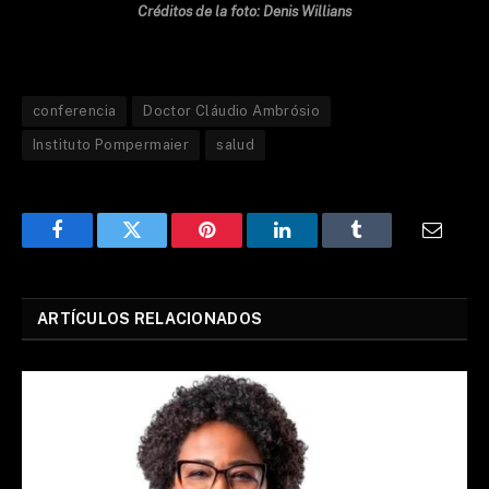
Créditos de la foto: Denis Willians
conferencia
Doctor Cláudio Ambrósio
Instituto Pompermaier
salud
Facebook
Twitter
Pinterest
LinkedIn
Tumblr
Email
ARTÍCULOS RELACIONADOS