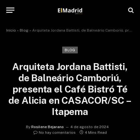
Início
»
Blog
»
Arquiteta Jordana Battisti, de Balneário Camboriú, presenta el Café Bistró Té de Alicia en CASACOR/SC – Itapema
BLOG
Arquiteta Jordana Battisti,
de Balneário Camboriú,
presenta el Café Bistró Té
de Alicia en CASACOR/SC –
Itapema
By
Rosilene Bejarano
4 de agosto de 2024
No hay comentarios
4 Mins Read