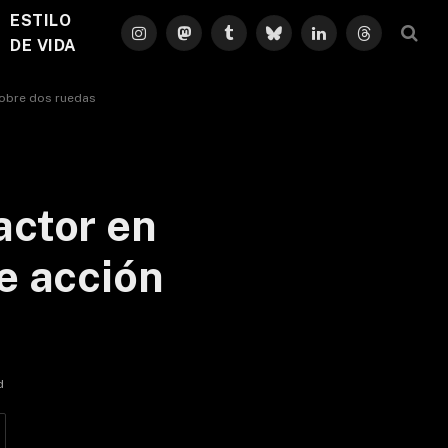
ESTILO
Instagram
Mastodon
Tumblr
Bluesky
LinkedIn
Threads
DE VIDA
sobre dos ruedas
actor en
de acción
d