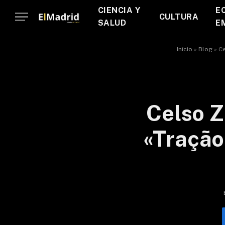
CIENCIA Y
E
CULTURA
SALUD
E
Início
»
Blog
»
Ce
Celso Z
«Tração»