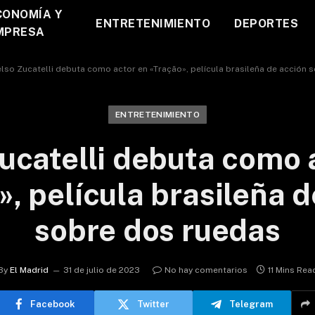
CONOMÍA Y
ENTRETENIMIENTO
DEPORTES
MPRESA
lso Zucatelli debuta como actor en «Tração», película brasileña de acción 
ENTRETENIMIENTO
ucatelli debuta como 
, película brasileña 
sobre dos ruedas
By
El Madrid
31 de julio de 2023
No hay comentarios
11 Mins Rea
Facebook
Twitter
Telegram