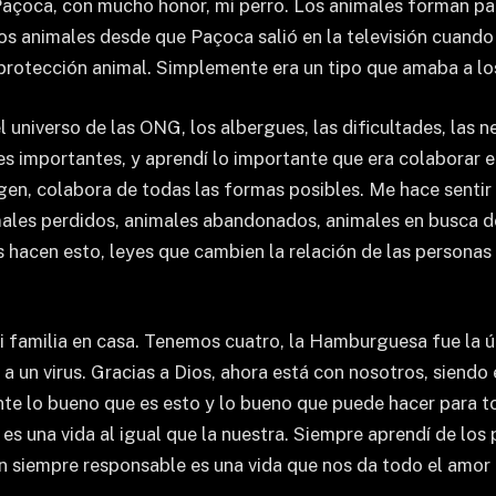
Paçoca, con mucho honor, mi perro. Los animales forman pa
os animales desde que Paçoca salió en la televisión cuand
protección animal. Simplemente era un tipo que amaba a los
niverso de las ONG, los albergues, las dificultades, las n
s importantes, y aprendí lo importante que era colaborar e
en, colabora de todas las formas posibles. Me hace sentir
males perdidos, animales abandonados, animales en busca de 
 hacen esto, leyes que cambien la relación de las personas
i familia en casa. Tenemos cuatro, la Hamburguesa fue la ú
 a un virus. Gracias a Dios, ahora está con nosotros, siendo
nte lo bueno que es esto y lo bueno que puede hacer para t
es una vida al igual que la nuestra. Siempre aprendí de lo
n siempre responsable es una vida que nos da todo el amor 