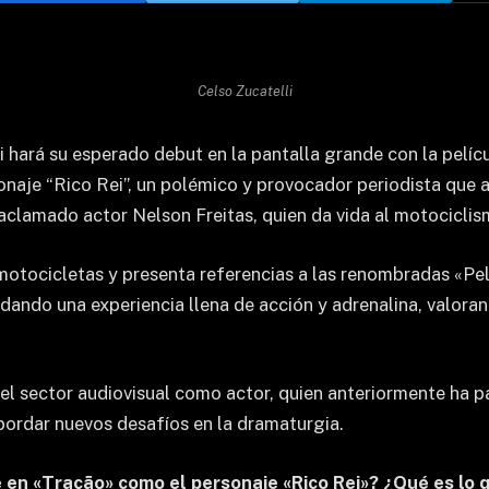
Celso Zucatelli
 hará su esperado debut en la pantalla grande con la pelícu
ersonaje “Rico Rei”, un polémico y provocador periodista q
 aclamado actor Nelson Freitas, quien da vida al motociclis
 motocicletas y presenta referencias a las renombradas «Pel
ndando una experiencia llena de acción y adrenalina, valoran
n el sector audiovisual como actor, quien anteriormente ha p
bordar nuevos desafíos en la dramaturgia.
e en «Tração» como el personaje «Rico Rei»? ¿Qué es lo 