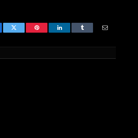
ebook
Twitter
Pinterest
LinkedIn
Tumblr
Email