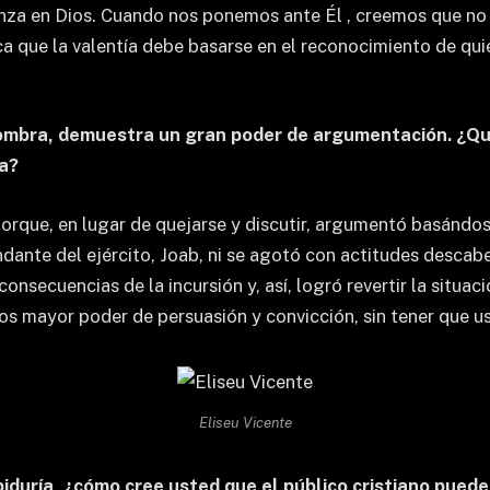
anza en Dios. Cuando nos ponemos ante Él , creemos que no 
fica que la valentía debe basarse en el reconocimiento de q
e nombra, demuestra un gran poder de argumentación. ¿Q
ia?
rque, en lugar de quejarse y discutir, argumentó basándose
dante del ejército, Joab, ni se agotó con actitudes descab
consecuencias de la incursión y, así, logró revertir la situ
s mayor poder de persuasión y convicción, sin tener que us
Eliseu Vicente
biduría, ¿cómo cree usted que el público cristiano puede 