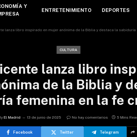
CONOMÍA Y
ENTRETENIMIENTO
DEPORTES
MPRESA
te lanza libro inspirado en mujer anónima de la Biblia y destaca la sabiduría 
CULTURA
icente lanza libro ins
ónima de la Biblia y d
ía femenina en la fe c
By
El Madrid
13 de junio de 2025
No hay comentarios
5 Mins Rea
Facebook
Twitter
Telegram