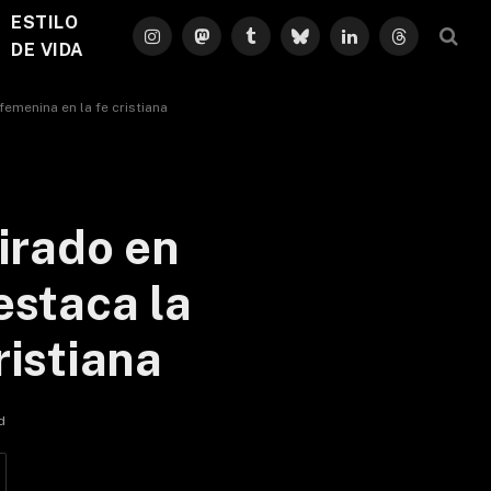
ESTILO
Instagram
Mastodon
Tumblr
Bluesky
LinkedIn
Threads
DE VIDA
femenina en la fe cristiana
pirado en
estaca la
ristiana
d