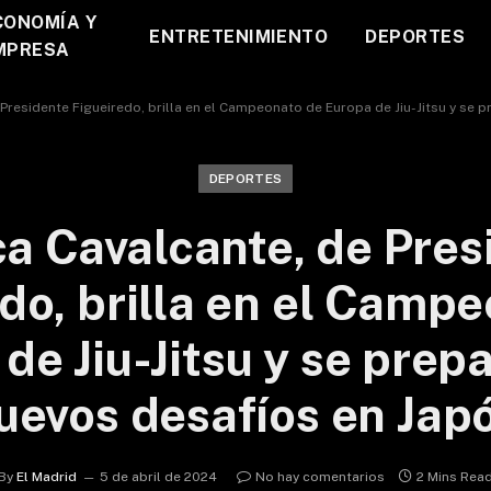
CONOMÍA Y
ENTRETENIMIENTO
DEPORTES
MPRESA
Presidente Figueiredo, brilla en el Campeonato de Europa de Jiu-Jitsu y se 
DEPORTES
a Cavalcante, de Pres
do, brilla en el Camp
de Jiu-Jitsu y se prep
uevos desafíos en Jap
By
El Madrid
5 de abril de 2024
No hay comentarios
2 Mins Rea