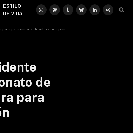
ESTILO
Instagram
Mastodon
Tumblr
Bluesky
LinkedIn
Threads
DE VIDA
prepara para nuevos desafíos en Japón
idente
eonato de
ara para
ón
d