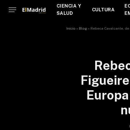
CIENCIA Y
E
CULTURA
SALUD
E
Início
»
Blog
»
Rebeca Cavalcante, de 
Rebec
Figueire
Europa 
n