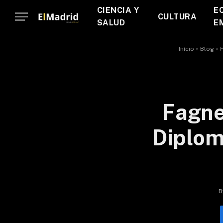
CIENCIA Y
E
CULTURA
SALUD
E
Início
»
Blog
»
F
Fagne
Diplom
B