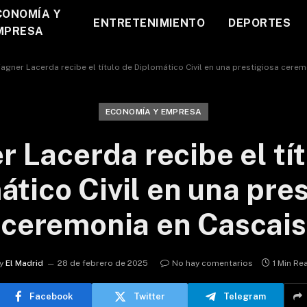
CONOMÍA Y
ENTRETENIMIENTO
DEPORTES
MPRESA
agner Lacerda recibe el título de Diplomático Civil en una prestigiosa cere
ECONOMÍA Y EMPRESA
r Lacerda recibe el tít
ático Civil en una pres
ceremonia en Cascais
y
El Madrid
28 de febrero de 2025
No hay comentarios
1 Min Re
Facebook
Twitter
Telegram