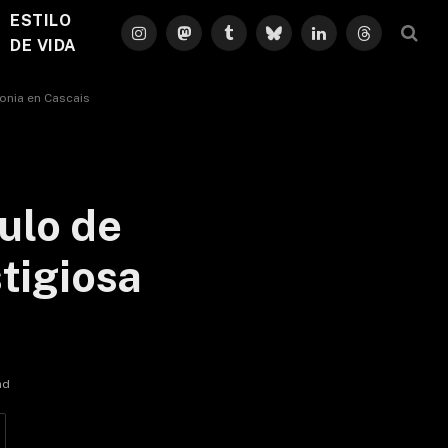
ESTILO
Instagram
Mastodon
Tumblr
Bluesky
LinkedIn
Threads
DE VIDA
monia en Cascais
ulo de
tigiosa
ad