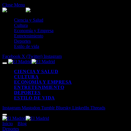
Close Menu
Ciencia y Salud
Cultura
Economía y Empresa
Entretenimiento
Deportes
Estilo de vida
Facebook
X (Twitter)
Instagram
CIENCIA Y SALUD
CULTURA
ECONOMÍA Y EMPRESA
ENTRETENIMIENTO
DEPORTES
ESTILO DE VIDA
Instagram
Mastodon
Tumblr
Bluesky
LinkedIn
Threads
Início
»
Blog
»
Hadson Nery recuerda su trayectoria en el fútbol y su 
Deportes