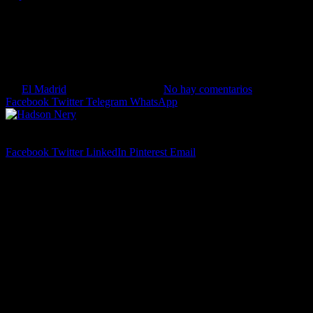
Hadson Nery recuerda su trayecto
mejor entrenador que tuve”
By
El Madrid
16 de febrero de 2024
No hay comentarios
4 Mins Read
Facebook
Twitter
Telegram
WhatsApp
Hadson Nery
Share
Facebook
Twitter
LinkedIn
Pinterest
Email
Hadson Nery
, exfutbolista y participante de Gran Hermano Brasil 20
jugar en diferentes países, destaca la notable influencia de Jorge Jesú
A lo largo de la conversación, Hadson habla sobre su transición del fú
del programa de televisión.
Ahora, dirigiendo su atención al futuro, Hadson revela sus planes de
vida post-fútbol.
Hadson , usted tuvo una carrera futbolística muy intensa, pasando
De hecho, el fútbol me dio el privilegio de conocer varios lugares, c