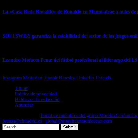
La «Casa Rede Ronaldo» de Ronaldo en Miami atrae a miles de pe
26 de junio de 2026
SOFTSWISS garantiza la estabilidad del sector de los juegos onl
24 de abril de 2026
Leandro Mofacto Pena: del fútbol profesional al liderazgo del L
16 de enero de 2026
Instagram
Mastodon
Tumblr
Bluesky
LinkedIn
Threads
Titular
Política de privacidad
Habla con la redacción
Anunciar
© 2026 El Madrid.
Portal de miembros del grupo Moreira Comunica
prensa@elmadrid.es
|
global@moreiracomunicacao.com
Submit
Type above and press
Enter
to search. Press
Esc
to cancel.