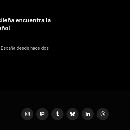
sileña encuentra la
añol
 en España desde hace dos
Instagram
Mastodon
Tumblr
Bluesky
LinkedIn
Threads