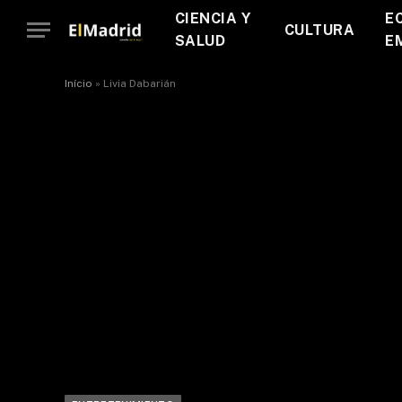
CIENCIA Y
E
CULTURA
SALUD
E
Início
»
Livia Dabarián