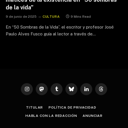
de la vida”
9 de junio de 2025
CULTURA
9 Mins Read
En “50 Sombras de la Vida”, el escritor y profesor José
Paulo Alves Fusco guía al lector a través de…
Instagram
Mastodon
Tumblr
Bluesky
LinkedIn
Threads
TITULAR
POLÍTICA DE PRIVACIDAD
HABLA CON LA REDACCIÓN
ANUNCIAR