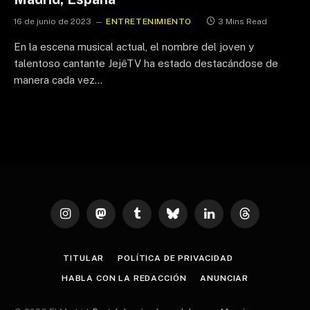
16 de junio de 2023
ENTRETENIMIENTO
3 Mins Read
En la escena musical actual, el nombre del joven y
talentoso cantante JejêTV ha estado destacándose de
manera cada vez…
Instagram
Mastodon
Tumblr
Bluesky
LinkedIn
Threads
TITULAR
POLÍTICA DE PRIVACIDAD
HABLA CON LA REDACCIÓN
ANUNCIAR