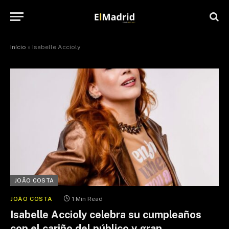
Início
»
Isabelle Accioly
JOÃO COSTA
JOÃO COSTA
1 Min Read
Isabelle Accioly celebra su cumpleaños
con el cariño del público y gran