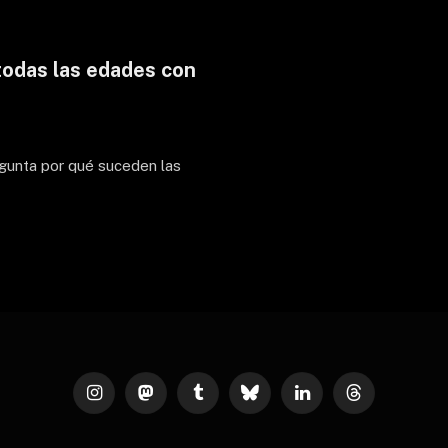
todas las edades con
egunta por qué suceden las
Instagram
Mastodon
Tumblr
Bluesky
LinkedIn
Threads