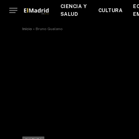
CIENCIA Y
E
CULTURA
SALUD
E
Início
»
Bruno Gualano