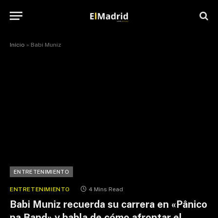
Início
»
Babi Muniz
ENTRETENIMIENTO
ENTRETENIMIENTO
4 Mins Read
Babi Muniz recuerda su carrera en «Pânico
na Band» y habla de cómo afrontar el