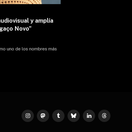
udiovisual y amplía
ngaço Novo”
como uno de los nombres más
Instagram
Mastodon
Tumblr
Bluesky
LinkedIn
Threads