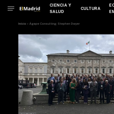
CIENCIA Y
E
CULTURA
SALUD
E
Início
»
Ágape Consulting; Stephen Dwyer