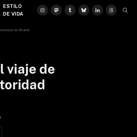
ESTILO
Instagram
Mastodon
Tumblr
Bluesky
LinkedIn
Threads
DE VIDA
emenina en Brasil
 viaje de
toridad
d