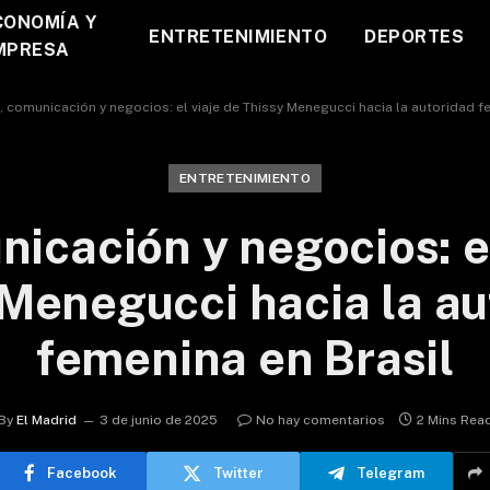
CONOMÍA Y
ENTRETENIMIENTO
DEPORTES
MPRESA
, comunicación y negocios: el viaje de Thissy Menegucci hacia la autoridad f
ENTRETENIMIENTO
nicación y negocios: el
 Menegucci hacia la au
femenina en Brasil
By
El Madrid
3 de junio de 2025
No hay comentarios
2 Mins Rea
Facebook
Twitter
Telegram