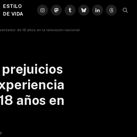
ESTILO
Instagram
Mastodon
Tumblr
Bluesky
LinkedIn
Threads
DE VIDA
sentador de 18 años en la televisión nacional
prejuicios
experiencia
 18 años en
d