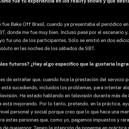
¿Cómo fue tu experiencia en los reality shows y qué de
é fue Bake Off Brasil, cuando ya presentaba el periódico en
BT, donde me fue muy bien. Incluso pasé por el escenario y,
yo fui uno de los participantes. Sólo se emitió en dos edici
oluto en las noches de los sábados de SBT.
les futuros? ¿Hay algo específico que le gustaría logra
de extrañar que, cuando hice la prestación del servicio poli
está sucediendo, incluidos los problemas, para intentar ale
televisión. He estado hablando en televisión durante más de
a está mejorando. Por lo tanto, pretendo, en la práctica, 
ivel personal y social porque creo que lo que hace una mano
ara estas personas que, como yo, pagamos impuestos y rara
a de quejarnos; Tengo la intención de ponerme en práctica 