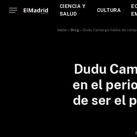
CIENCIA Y
E
CULTURA
SALUD
E
Início
»
Blog
»
Dudu Camargo habla de romper p
Dudu Cama
en el peri
de ser el 