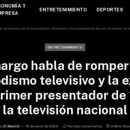
CONOMÍA Y
ENTRETENIMIENTO
DEPORTES
MPRESA
rejuicios en el periodismo televisivo y la experiencia de ser el primer pre
ENTRETENIMIENTO
rgo habla de romper 
odismo televisivo y la 
primer presentador de
la televisión nacional
By
El Madrid
19 de junio de 2024
No hay comentarios
9 Mins Rea